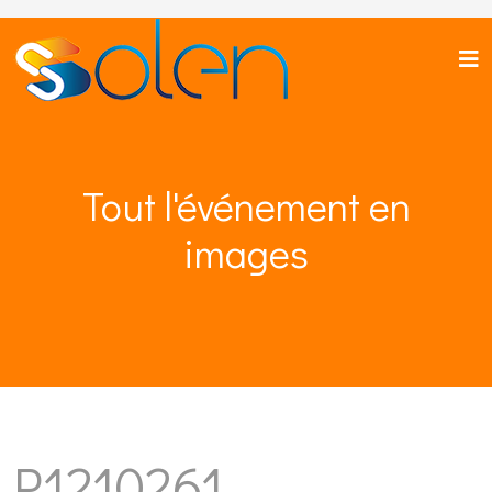
Tout l'événement en
images
P1210261