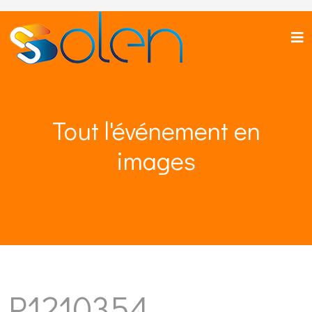
Tout l'événement en
images
P1210354