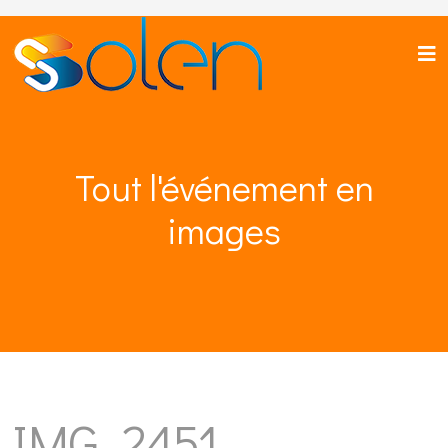
Tout l'événement en
images
IMG_2451