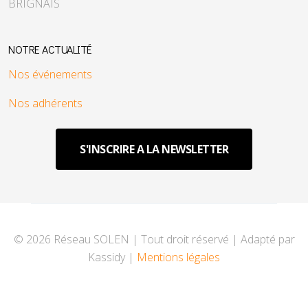
BRIGNAIS
NOTRE ACTUALITÉ
Nos événements
Nos adhérents
S'INSCRIRE A LA NEWSLETTER
© 2026 Réseau SOLEN | Tout droit réservé | Adapté par
Kassidy |
Mentions légales
♿