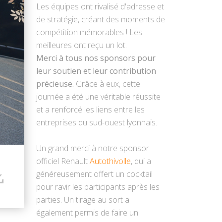
Les équipes ont rivalisé d'adresse et
de stratégie, créant des moments de
compétition mémorables ! Les
meilleures ont reçu un lot.
Merci à tous nos sponsors pour
leur soutien et leur contribution
précieuse.
Grâce à eux, cette
journée a été une véritable réussite
et a renforcé les liens entre les
entreprises du sud-ouest lyonnais.
Un grand merci à notre sponsor
officiel Renault
Autothivolle
, qui a
généreusement offert un cocktail
pour ravir les participants après les
parties. Un tirage au sort a
également permis de faire un