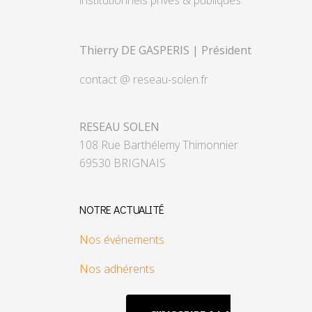
institutionnels privés & publiques.
Thierry DE GASPERIS | Président
contact @ reseau-solen.fr
RESEAU SOLEN
108 Rue Barthélemy Thimonnier
69530 BRIGNAIS
NOTRE ACTUALITÉ
Nos événements
Nos adhérents