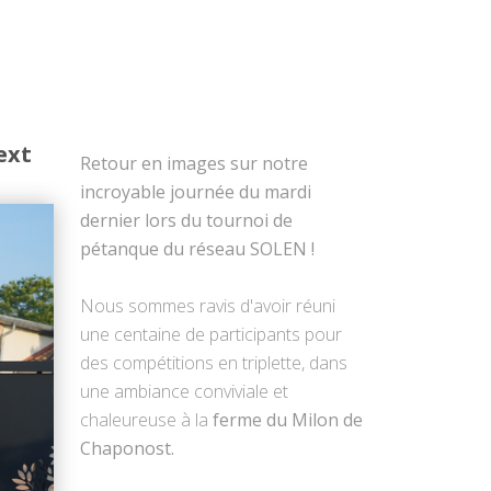
ext
Retour en images sur notre
incroyable journée du mardi
dernier lors du tournoi de
pétanque du réseau SOLEN !
Nous sommes ravis d'avoir réuni
une centaine de participants pour
des compétitions en triplette, dans
une ambiance conviviale et
chaleureuse à la
ferme du Milon de
Chaponost.