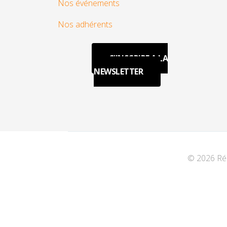
Nos événements
Nos adhérents
S'INSCRIRE A LA
NEWSLETTER
© 2026 Rés
♿