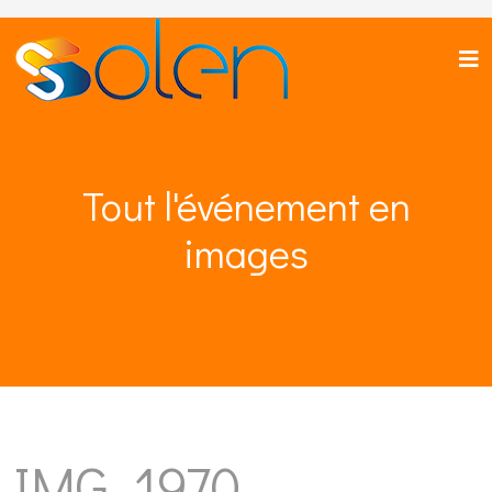
Tout l'événement en
images
IMG_1970