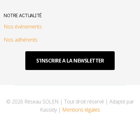
NOTRE ACTUALITÉ
Nos événements
Nos adhérents
S'INSCRIRE A LA NEWSLETTER
© 2026 Réseau SOLEN | Tout droit réservé | Adapté par
Kassidy |
Mentions légales
♿