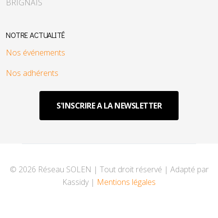
BRIGNAIS
NOTRE ACTUALITÉ
Nos événements
Nos adhérents
S'INSCRIRE A LA NEWSLETTER
© 2026 Réseau SOLEN | Tout droit réservé | Adapté par
Kassidy |
Mentions légales
♿