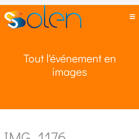
Tout l'événement en
images
IMG_1176