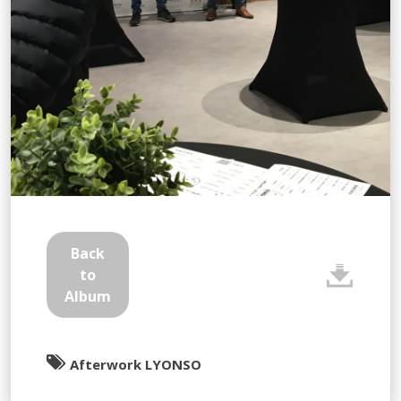
Back
to
Album
Afterwork LYONSO